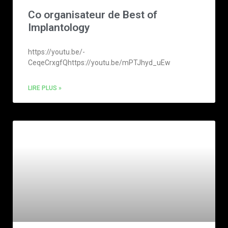
Co organisateur de Best of
Implantology
https://youtu.be/-
CeqeCrxgfQhttps://youtu.be/mPTJhyd_uEw
LIRE PLUS »